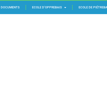
DOCUMENTS
ECOLE D’OPPREBAIS
ECOLE DE PIÉTREBA