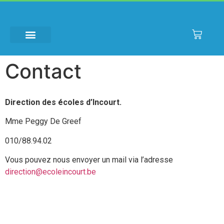
Regles
de
poker
holdem
Contact
Roulette
En
Direction des écoles d’Incourt.
Ligne
Gratuit
Mme Peggy De Greef
2026
010/88.94.02
À
Essayer
Vous pouvez nous envoyer un mail via l’adresse
En
direction@ecoleincourt.be
Direct
:
Pour
rendre
le