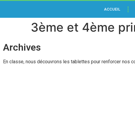
Gagner
ACCUEIL
de
3ème et 4ème pri
l'argent
réel
Archives
sur
les
En classe, nous découvrons les tablettes pour renforcer nos 
machines
à
sous
gratuites
Bonus
Sans
Dépôt
Nouveau