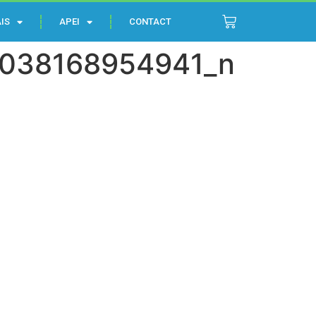
IS
APEI
CONTACT
038168954941_n