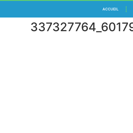
Jeux
ACCUEIL
argent
337327764_6017
réel
bonus
sans
dépôt
Bonus
Sans
Dépôt
Nouveau
Casino
2026
Sans
Dépôt
En