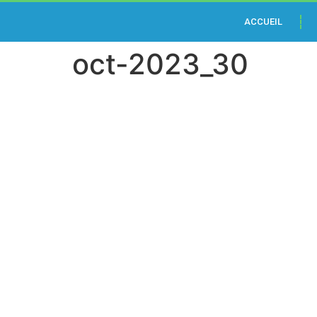
Machines
ACCUEIL
à
oct-2023_30
sous
un
paiement
plus
élevé
avec
plus
d'argent
Casino
En
Ligne
10