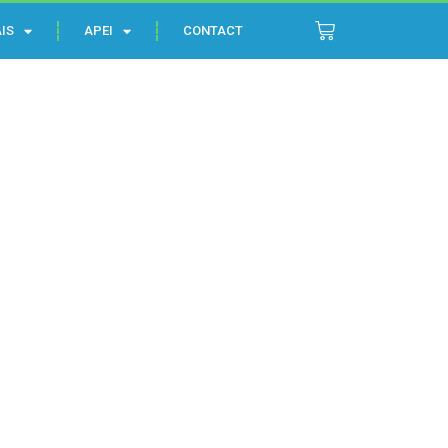
IS
APEI
CONTACT