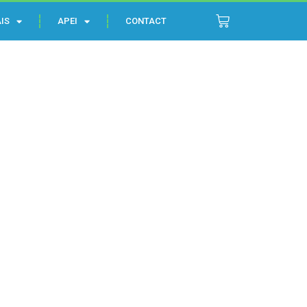
IS
APEI
CONTACT