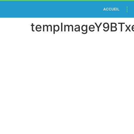
Spins
ACCUEIL
gratuit
tempImageY9BTx
casino
Casino
En
Ligne
10
Euro
Offert
2026
Sélection
De
Confiance
:
Tout
ce
que
vous