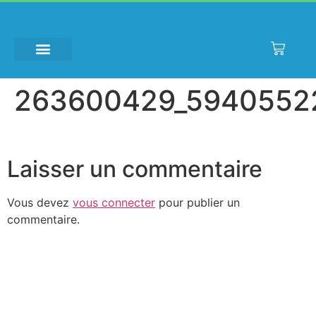
Baccarat
régle
Roulette
En
263600429_5940552
Ligne
Gratuit
2026
À
Laisser un commentaire
Essayer
En
Vous devez
vous connecter
pour publier un
Direct
:
commentaire.
La
seconde
vous
donne
1
500,