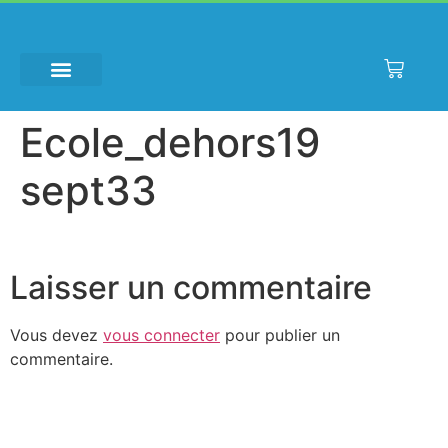
Règlement
poker
texas
hold'em
Ecole_dehors19
Casino
sept33
Gratuit
Avec
Bonus
De
Laisser un commentaire
Bienvenue
Sans
Vous devez
vous connecter
pour publier un
Depot
commentaire.
2026
:
Le
problème
est