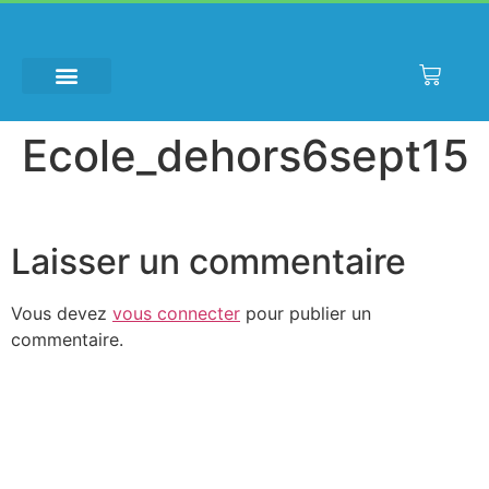
Casino
jeux
gratuit
machine
Ecole_dehors6sept15
a
sous
Laisser un commentaire
Mobile
Casino
Français
Vous devez
vous connecter
pour publier un
2026
commentaire.
Jouez
Sur
Mobile
Pour
Les