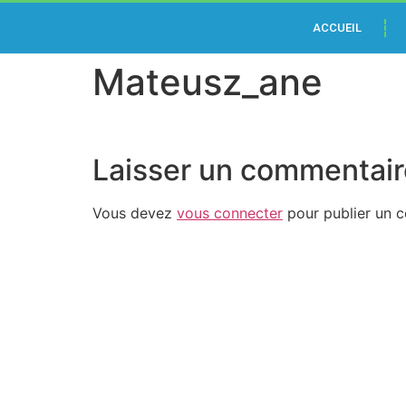
Casino
ACCUEIL
en
Mateusz_ane
ligne
Canada
keno
Laisser un commentair
Machine
À
Vous devez
vous connecter
pour publier un 
Sous
En
Ligne
2026
Large
Choix
De
Slots
:
Heureusement,