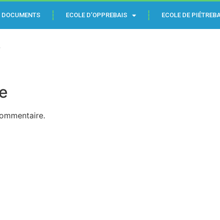
DOCUMENTS
ECOLE D’OPPREBAIS
ECOLE DE PIÉTREBA
3
e
commentaire.