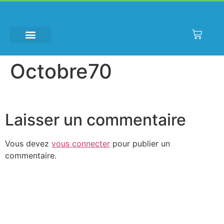
Machine
à
sous
de
Octobre70
casino
en
ligne
Laisser un commentaire
gratuite
non
Vous devez
vous connecter
pour publier un
commentaire.
enregistrement
non
télécharger
Casino