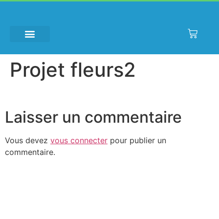
Regle
jeu
poker
texas
Projet fleurs2
holdem
Roulette
En
Laisser un commentaire
Ligne
Gratuit
Vous devez
vous connecter
pour publier un
2026
commentaire.
À
Essayer
En
Direct
:
La
valeur