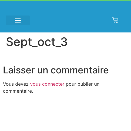
Meilleur
technique
roulette
Sept_oct_3
Casino
Avec
10€
Gratuit
Laisser un commentaire
Sans
Depot
Belgique
Vous devez
vous connecter
pour publier un
2026
commentaire.
Sans
Dépôt
:
La
première
est
qu'un