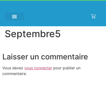
Fruits
de
machine
à
Septembre5
sous
Roulette
En
Laisser un commentaire
Ligne
Gratuit
Vous devez
vous connecter
pour publier un
2026
commentaire.
À
Essayer
En
Direct
:
Il
n'y